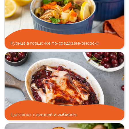
Курица в горшочке по-средиземноморски
Цыплёнок с вишней и имбирём