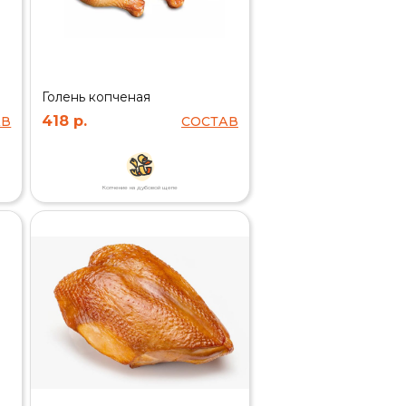
Голень копченая
418 р.
АВ
СОСТАВ
Копчение на дубовой щепе