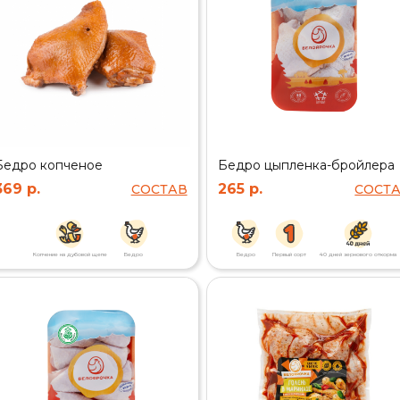
Бедро копченое
Бедро цыпленка-бройлера
369 р.
265 р.
СОСТАВ
СОСТ
Копчение на дубовой щепе
Бедро
Бедро
Первый сорт
40 дней зернового откорма