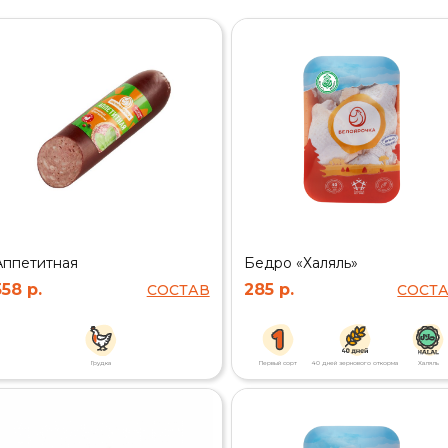
Аппетитная
Бедро «Халяль»
558 р.
285 р.
СОСТАВ
СОСТ
Грудка
Первый сорт
40 дней зернового откорма
Халяль