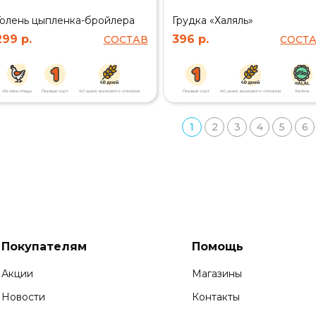
Голень цыпленка-бройлера
Грудка «Халяль»
299 р.
396 р.
СОСТАВ
СОСТ
Из мяса птицы
Первый сорт
40 дней зернового откорма
Первый сорт
40 дней зернового откорма
Халяль
1
2
3
4
5
6
Покупателям
Помощь
Акции
Магазины
Новости
Контакты