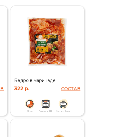
Бедро в маринаде
322 р.
АВ
СОСТАВ
40 мин
Разогреть 200
Мангал / Гриль