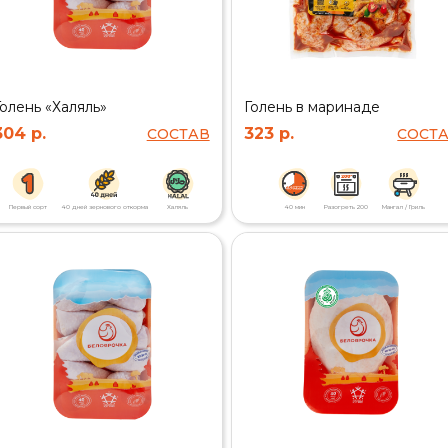
Голень «Халяль»
Голень в маринаде
304 р.
323 р.
СОСТАВ
СОСТ
Первый сорт
40 дней зернового откорма
Халяль
40 мин
Разогреть 200
Мангал / Гриль