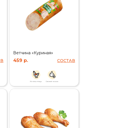
Ветчина «Куриная»
459 р.
АВ
СОСТАВ
Из мяса птицы
Свежий чеснок