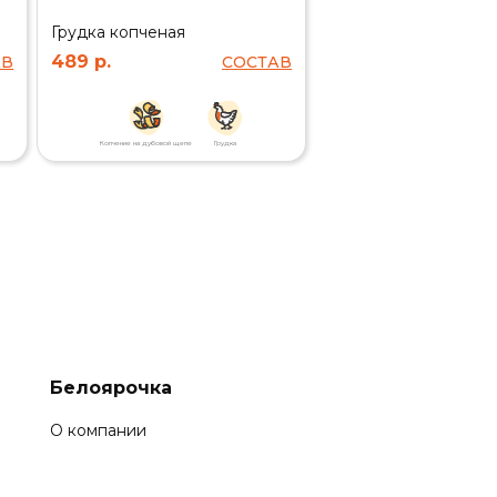
Грудка копченая
489 р.
АВ
СОСТАВ
Копчение на дубовой щепе
Грудка
Белоярочка
О компании