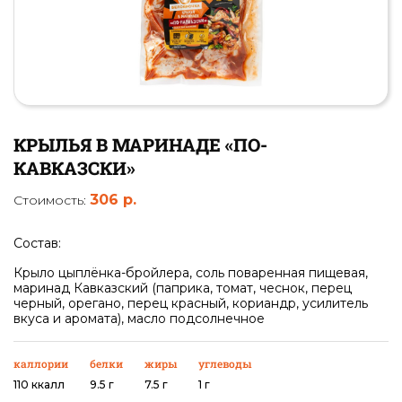
КРЫЛЬЯ В МАРИНАДЕ «ПО-
КАВКАЗСКИ»
306 р.
Стоимость:
Состав:
Крыло цыплёнка-бройлера, соль поваренная пищевая,
маринад Кавказский (паприка, томат, чеснок, перец
черный, орегано, перец красный, кориандр, усилитель
вкуса и аромата), масло подсолнечное
каллории
белки
жиры
углеводы
110 ккалл
9.5 г
7.5 г
1 г